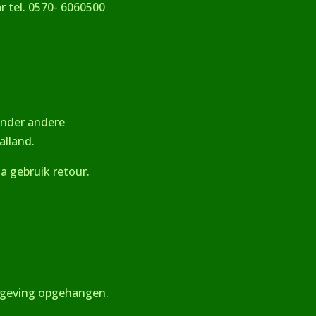
ar tel. 0570- 6060500
 onder andere
alland.
na gebruik retour.
 omgeving opgehangen.