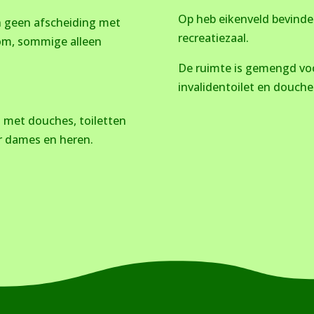
Op heb eikenveld bevinde
n geen afscheiding met
recreatiezaal.
om, sommige alleen
De ruimte is gemengd voo
invalidentoilet en douch
t met douches, toiletten
or dames en heren.