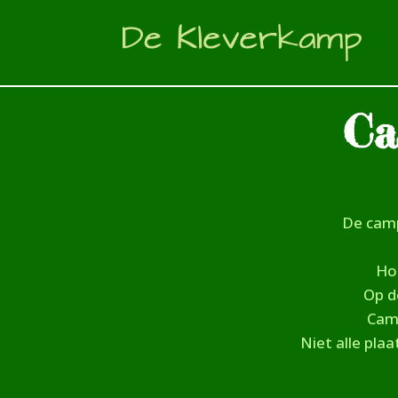
Ca
De camp
Hon
Op d
Camp
Niet alle pla