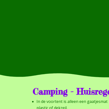
Camping - Huisreg
In de voortent is alleen een gaatjesma
plastic of dekzeil.