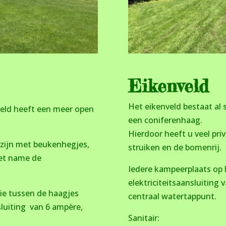
Eikenveld
Het eikenveld bestaat al 
 veld heeft een meer open
een coniferenhaag.
Hierdoor heeft u veel priv
n zijn met beukenhegjes,
struiken en de bomenrij.
met name de
Iedere kampeerplaats op 
elektriciteitsaansluiting
ie tussen de haagjes
centraal watertappunt.
sluiting van 6 ampère,
Sanitair: