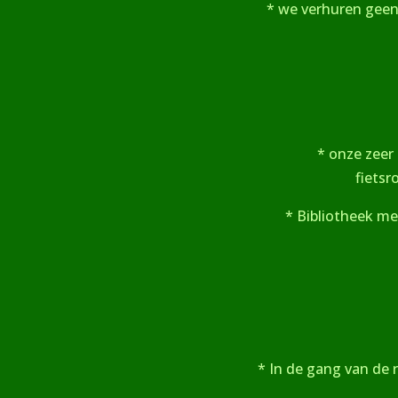
* we verhuren geen f
* onze zeer 
fietsr
* Bibliotheek met
* In de gang van de 