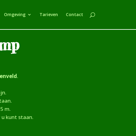
Omgeving
Tarieven
Contact
amp
enveld
.
ijn.
taan.
,5 m.
 u kunt staan.